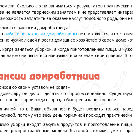
емени. Сколько ею ни заниматься - результатов практически 
а не является творческим занятием и не представляет интерес
возможность заплатить за оказание услуг подобного рода, они 
являются вакансии домработницы.
 в
работе по вакансии домработницы
нет, и кажется, что с эти
нно чужих людей и вести домашнее хозяйство в своём доме - э
, когда заняться уборкой, а когда приготовлением пищи. В чу
нь важно не пытаться навязывать хозяевам свои правила. Это
ансии домработница
риход со своим уставом не ходят».
доме, другое дело - делать это профессионально. Существу
от процесс происходит гораздо быстрее и качественнее.
рничной, то в Ваши обязанности будет входить только навед
ливой, потому что весь день горничной проходит практически 
имо уборки входят закупка продуктов и приготовление пищи
олее распространённые модели бытовой техники, уметь пра