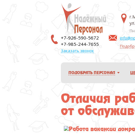
г.
ул
Пн.
+7-926-590-5672
info@np
+7-985-244-7655
Подобр
Заказать звонок
ПОДОБРАТЬ ПЕРСОНАЛ
Ц
Отличия ра
от обслужив