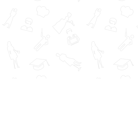
Надёжный персонал
© 2007-2026
Кадровое агентство
г. Москва,
метро Октябрьское поле,
ул. Народного ополчения,
д. 43, корп. 2, офис 36
+7-926-590-5672
+7-985-244-7655